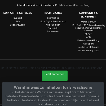
Alle Models sind mindestens 18 Jahre oder älter
JusProg
SUPPORT & SERVICES
RECHTLICHES
COMMUNITY &
SICHERHEIT
Support
Rechtliches
FAQ
EU - Digital Services Act
Werde CamGirl
Segpayeu.com
Abo kündigen
18 U.S.C. 2257 Record-Keeping
Requirements Compliance
Copyright
Statement
Impressum
ASACP
AGB
Datenschutzerklärung
Anti-Spam
Cookie-Einstellungen
Do not sell my data
Hol Dir jetzt 10 Gratis-Coins für alle Livecams! 100 % gratis, kein Risiko, kein Abo!
Jetzt anmelden
Warnhinweis zu Inhalten für Erwachsene
Du bist dabei, eine Website mit sexuell explizitem Material zu
Beschwerden und Entfernung von Inhalten
betreten. Diese Website ist nur für Erwachsene bestimmt. Indem Du
fortfährst, bestätigst Du, dass Du mindestens 18 Jahre alt bist und
fortfahren möchtest.